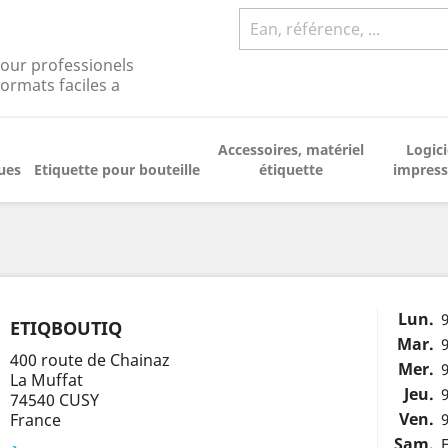
pour professionels
rmats faciles a
Accessoires, matériel
Logici
ues
Etiquette pour bouteille
étiquette
impress
Lun.
ETIQBOUTIQ
Mar.
400 route de Chainaz
Mer.
La Muffat
Jeu.
74540 CUSY
Ven.
France
Sam.