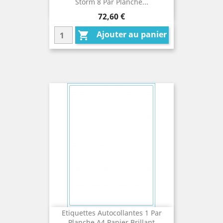
Storm 8 Par Planche...
Prix
72,60 €
Ajouter au panier

Etiquettes Autocollantes 1 Par
Planche A4 Papier Brillant