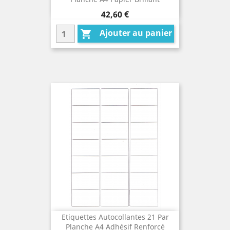
Prix
42,60 €
Ajouter au panier

Etiquettes Autocollantes 21 Par
Planche A4 Adhésif Renforcé