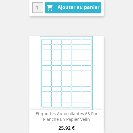
Ajouter au panier

Etiquettes Autocollantes 65 Par
Planche En Papier Velin
Prix
25,92 €