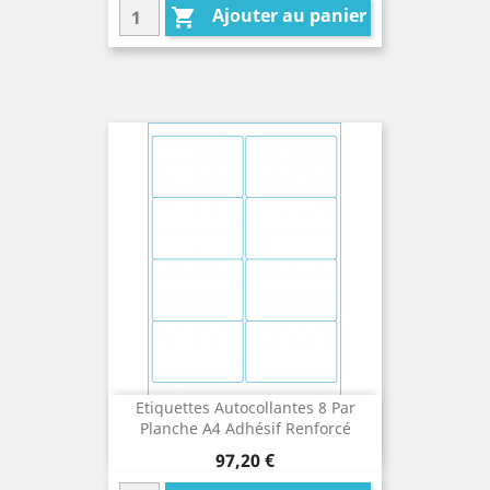
Ajouter au panier

Etiquettes Autocollantes 8 Par
Planche A4 Adhésif Renforcé
Prix
97,20 €