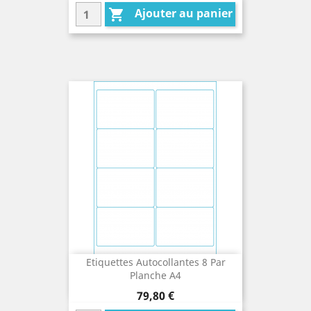
Ajouter au panier

Etiquettes Autocollantes 8 Par
Planche A4
Prix
79,80 €