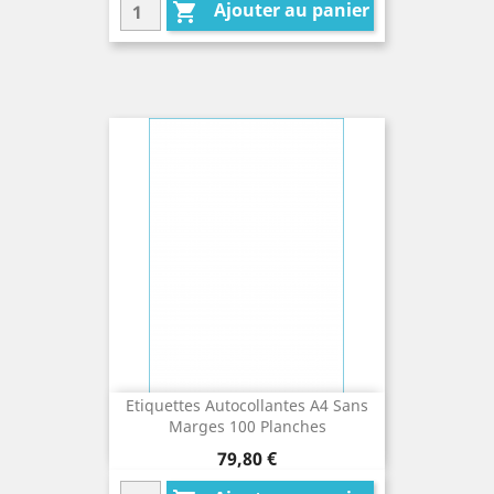
Ajouter au panier

Etiquettes Autocollantes A4 Sans
Marges 100 Planches
Prix
79,80 €