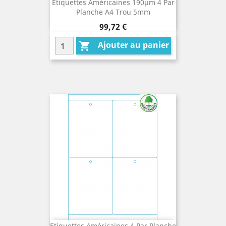
Etiquettes Américaines 190µm 4 Par
Planche A4 Trou 5mm
Prix
99,72 €
Ajouter au panier

Etiquettes Américaines 4 Par Planche