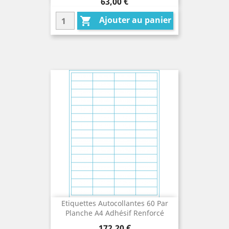
Prix
63,00 €
Ajouter au panier

Etiquettes Autocollantes 60 Par
Planche A4 Adhésif Renforcé
Prix
172,20 €