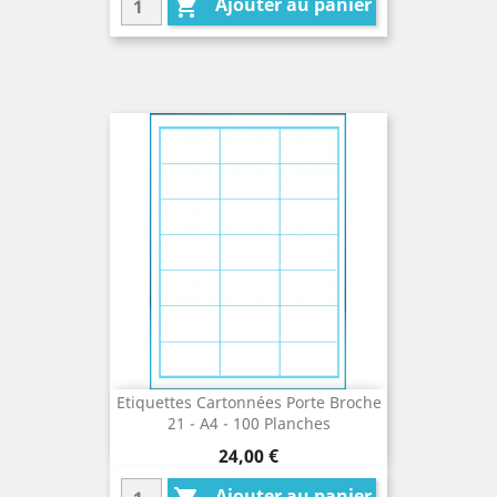
Ajouter au panier

Etiquettes Cartonnées Porte Broche
21 - A4 - 100 Planches
Prix
24,00 €
Ajouter au panier