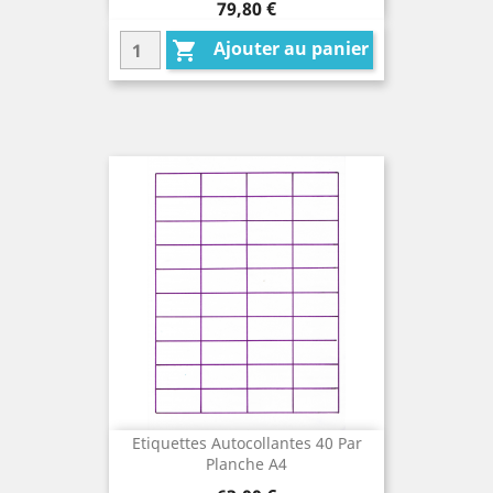
Prix
79,80 €
Ajouter au panier

Etiquettes Autocollantes 40 Par
Planche A4