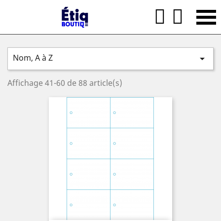


Nom, A à Z

Affichage 41-60 de 88 article(s)