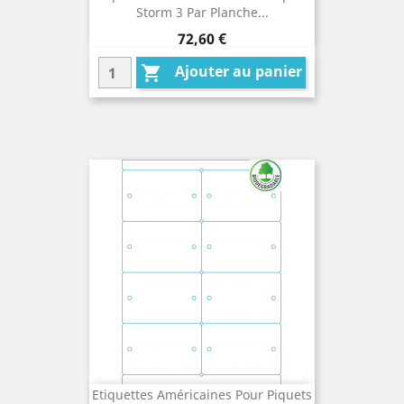
Storm 3 Par Planche...
Prix
72,60 €
Ajouter au panier

Etiquettes Américaines Pour Piquets